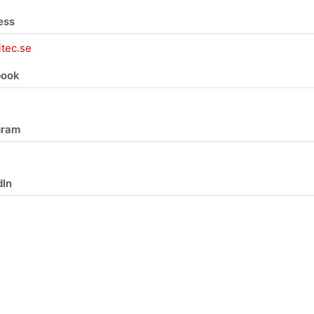
ess
itec.se
book
gram
dIn