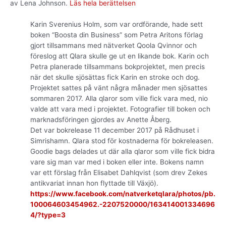
av Lena Johnson.
Läs hela berättelsen
Karin Sverenius Holm, som var ordförande, hade sett
boken “Boosta din Business” som Petra Aritons förlag
gjort tillsammans med nätverket Qoola Qvinnor och
föreslog att Qlara skulle ge ut en likande bok. Karin och
Petra planerade tillsammans bokprojektet, men precis
när det skulle sjösättas fick Karin en stroke och dog.
Projektet sattes på vänt några månader men sjösattes
sommaren 2017. Alla qlaror som ville fick vara med, nio
valde att vara med i projektet. Fotografier till boken och
marknadsföringen gjordes av Anette Åberg.
Det var bokrelease 11 december 2017 på Rådhuset i
Simrishamn. Qlara stod för kostnaderna för bokreleasen.
Goodie bags delades ut där alla qlaror som ville fick bidra
vare sig man var med i boken eller inte. Bokens namn
var ett förslag från Elisabet Dahlqvist (som drev Zekes
antikvariat innan hon flyttade till Växjö).
https://www.facebook.com/natverketqlara/photos/pb.
100064603454962.-2207520000/163414001334696
4/?type=3