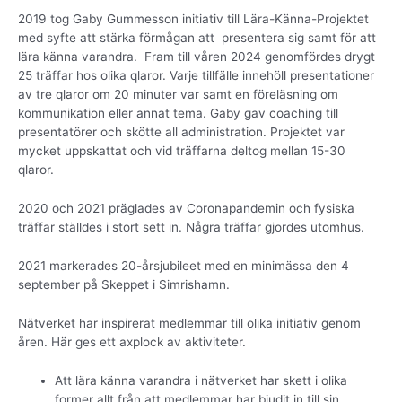
2019 tog Gaby Gummesson initiativ till Lära-Känna-Projektet
med syfte att stärka förmågan att presentera sig samt för att
lära känna varandra. Fram till våren 2024 genomfördes drygt
25 träffar hos olika qlaror. Varje tillfälle innehöll presentationer
av tre qlaror om 20 minuter var samt en föreläsning om
kommunikation eller annat tema. Gaby gav coaching till
presentatörer och skötte all administration. Projektet var
mycket uppskattat och vid träffarna deltog mellan 15-30
qlaror.
2020 och 2021 präglades av Coronapandemin och fysiska
träffar ställdes i stort sett in. Några träffar gjordes utomhus.
2021 markerades 20-årsjubileet med en minimässa den 4
september på Skeppet i Simrishamn.
Nätverket har inspirerat medlemmar till olika initiativ genom
åren. Här ges ett axplock av aktiviteter.
Att lära känna varandra i nätverket har skett i olika
former allt från att medlemmar har bjudit in till sin