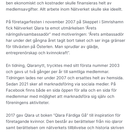
ben ekonomiskt och kostnader skulle finansieras helt av
medlemsavgifter. Allt arbete inom Nätverket skulle ske ideellt.
På företagarfesten i november 2007 på Skeppet i Simrishamn
fick Nätverket Qlara ta emot utmärkelsen ”Årets
näringslivsambassadör” med motiveringen: ”Årets ambassadör
har under det gångna året tagit bort taket och ser inga gränser
för tillväxten på Österlen. Man sprudlar av glädje,
entreprenörskap och kvinnokraft”.
En tidning, Qlaranytt, trycktes med sitt första nummer 2003
och gavs ut två gånger per år till samtliga medlemmar.
Tidningen lades ner under 2007 och ersattes helt av hemsida.
Sedan 2021 sker all marknadsföring via sociala medier. På
Facebook finns både en sida öppen för alla och en sida för
medlemmar med möjlighet att marknadsföra sig själv och
föreningens aktiviteter.
2017 gav Qlara ut boken “Qlara Färdiga Gå” till inspiration för
företagande kvinnor. Den består av berättelser från nio qlaror
samt berättelsen om nätverkets tillblivelse och historia skriven