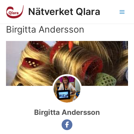
Hoppa
Nätverket Qlara
till
innehåll
Main
Birgitta Andersson
Men
Birgitta Andersson